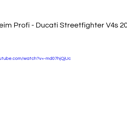
m Profi - Ducati Streetfighter V4s 2
outube.com/watch?v=-md07hjQjUc